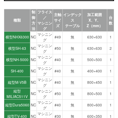
制
フライス
主軸
インデック
加工範囲
御
／
台
種類
サイ
ス
X、Y、
方
マシニン
数
ズ
テーブル
Z（mm）
法
グ
マシニン
横型NHX6300
NC
#49
無
630×630
1
グ
マシニン
横型SH-63
NC
#50
無
630×630
2
グ
マシニン
横型NH-5000
NC
#40
無
500×500
1
グ
マシニン
SH-400
NC
#40
無
400×400
1
グ
マシニン
縦型M-V5B
NC
#40
無
800×450
1
グ
縦型
マシニン
NC
#50
無
800×500
1
MILIAC511V
グ
マシニン
縦型Dura5060
NC
#40
無
800×600
1
グ
マシニン
縦型TV-400
NC
#30
無
600×350
1