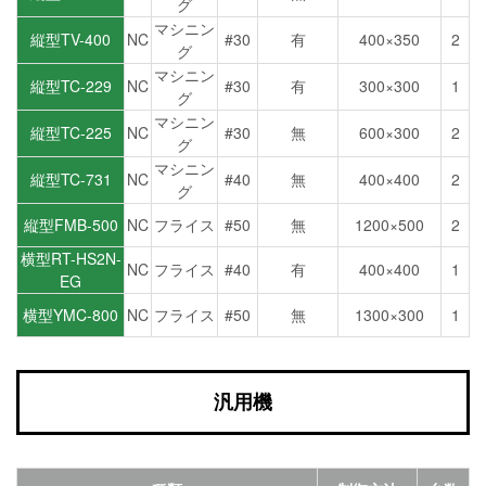
グ
マシニン
縦型TV-400
NC
#30
有
400×350
2
グ
マシニン
縦型TC-229
NC
#30
有
300×300
1
グ
マシニン
縦型TC-225
NC
#30
無
600×300
2
グ
マシニン
縦型TC-731
NC
#40
無
400×400
2
グ
縦型FMB-500
NC
フライス
#50
無
1200×500
2
横型RT-HS2N-
NC
フライス
#40
有
400×400
1
EG
横型YMC-800
NC
フライス
#50
無
1300×300
1
汎用機