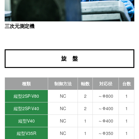
三次元測定機
旋 盤
種類
制御方法
軸数
対応径
台数
縦型2SP-V80
NC
2
～Φ800
1
縦型2SP-V40
NC
2
～Φ400
1
縦型V40
NC
1
～Φ400
1
縦型V35R
NC
1
～Φ350
1