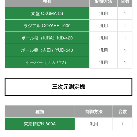
種類
制御方法
台数
旋盤 OKUMA LS
汎用
1
ラジアル OOYARE-1000
汎用
1
ボール盤（KIRA）KID-420
汎用
1
ボール盤（吉田）YUD-540
汎用
1
セーパー（ナカガワ）
汎用
1
三次元測定機
種類
制御方法
台数
東京精密PJ800A
汎用
1