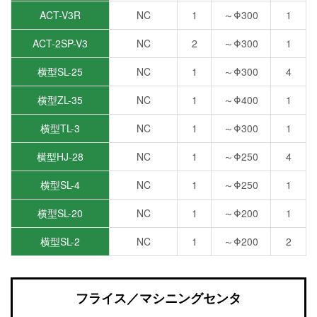
ACT-V3R
NC
1
～Φ300
1
ACT-2SP-V3
NC
2
～Φ300
1
横型SL-25
NC
1
～Φ300
4
横型ZL-35
NC
1
～Φ400
1
横型TL-3
NC
1
～Φ300
1
横型HJ-28
NC
1
～Φ250
4
横型SL-4
NC
1
～Φ250
1
横型SL-20
NC
1
～Φ200
1
横型SL-2
NC
1
～Φ200
2
フライス／マシニングセンタ